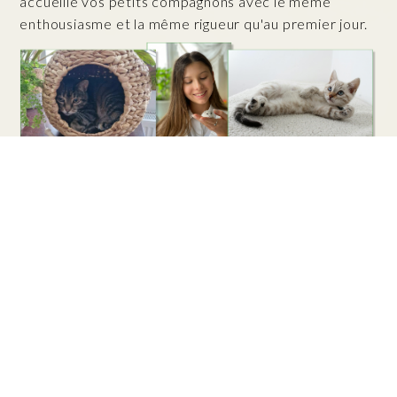
accueille vos petits compagnons avec le même
enthousiasme et la même rigueur qu'au premier jour.
UN AGRÉMENT OBTENU AVEC RIGUEUR
Ouvrir une pension pour animaux en Belgique ne
s'improvise pas. Avant d'accueillir notre premier
pensionnaire, nous avons réalisé des
travaux
d'aménagement complets
pour répondre aux
exigences strictes du service du bien-être animal de
la
Région flamande
. Enclos aux normes, matériaux
adaptés, hygiène irréprochable : chaque détail a été
pensé pour le confort et la sécurité des animaux.